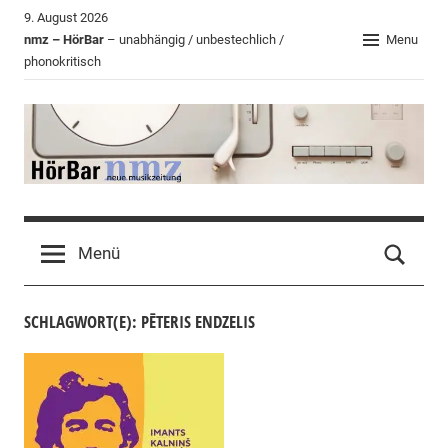
Zum
9. August 2026
Inhalt
nmz – HörBar
– unabhängig / unbestechlich /
Menu
phonokritisch
springen
HörBar
Phonokritisches
der
Menü
nmz
SCHLAGWORT(E): PĒTERIS ENDZELIS