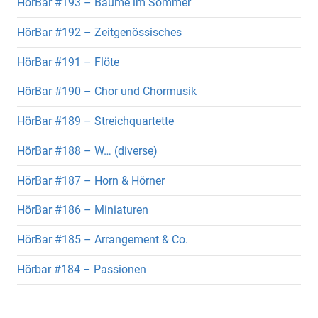
HörBar #193 – Bäume im Sommer
HörBar #192 – Zeitgenössisches
HörBar #191 – Flöte
HörBar #190 – Chor und Chormusik
HörBar #189 – Streichquartette
HörBar #188 – W… (diverse)
HörBar #187 – Horn & Hörner
HörBar #186 – Miniaturen
HörBar #185 – Arrangement & Co.
Hörbar #184 – Passionen