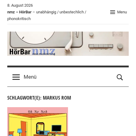
Zum
8. August 2026
Inhalt
nmz – HörBar
– unabhängig / unbestechlich /
Menu
phonokritisch
springen
HörBar
Phonokritisches
der
Menü
nmz
SCHLAGWORT(E): MARKUS ROM