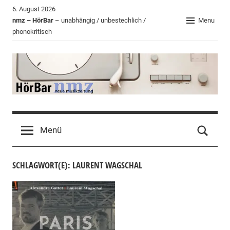
Zum
6. August 2026
Inhalt
nmz – HörBar
– unabhängig / unbestechlich /
Menu
phonokritisch
springen
HörBar
Phonokritisches
der
Menü
nmz
SCHLAGWORT(E): LAURENT WAGSCHAL