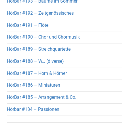
HörBar #193 – Bäume im Sommer
HörBar #192 – Zeitgenössisches
HörBar #191 – Flöte
HörBar #190 – Chor und Chormusik
HörBar #189 – Streichquartette
HörBar #188 – W… (diverse)
HörBar #187 – Horn & Hörner
HörBar #186 – Miniaturen
HörBar #185 – Arrangement & Co.
Hörbar #184 – Passionen