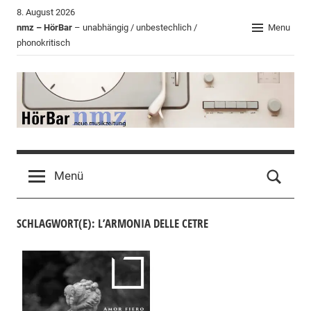
Zum
8. August 2026
Inhalt
nmz – HörBar
– unabhängig / unbestechlich /
Menu
phonokritisch
springen
HörBar
Phonokritisches
der
Menü
nmz
SCHLAGWORT(E): L’ARMONIA DELLE CETRE