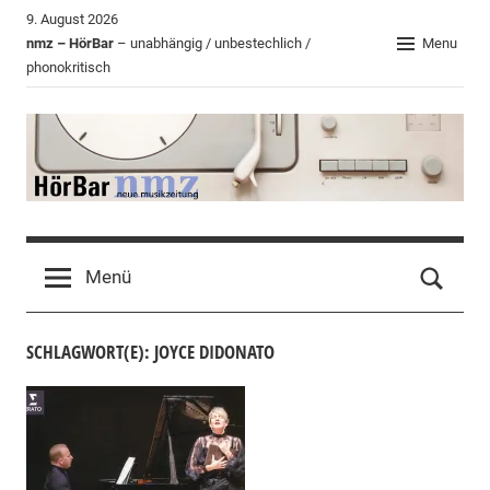
Zum
9. August 2026
Inhalt
nmz – HörBar
– unabhängig / unbestechlich /
Menu
phonokritisch
springen
HörBar
Phonokritisches
der
Menü
nmz
SCHLAGWORT(E): JOYCE DIDONATO