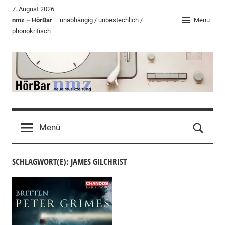
Zum
7. August 2026
Inhalt
nmz – HörBar
– unabhängig / unbestechlich /
Menu
phonokritisch
springen
HörBar
Phonokritisches
der
Menü
nmz
SCHLAGWORT(E): JAMES GILCHRIST