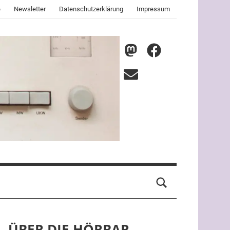
e
Newsletter
Datenschutzerklärung
Impressum
nmz
nmz
auf
auf
E-
Mastodon
Facebook
Mail
ÜBER DIE HÖRBAR