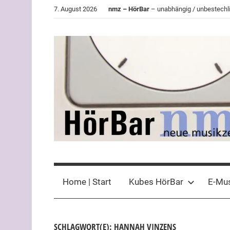
Zum
7. August 2026
nmz – HörBar
– unabhängig / unbestechli
Inhalt
springen
HörBar
Phonokritisches
der
Home | Start
Kubes HörBar
E-Mu
nmz
SCHLAGWORT(E): HANNAH VINZENS