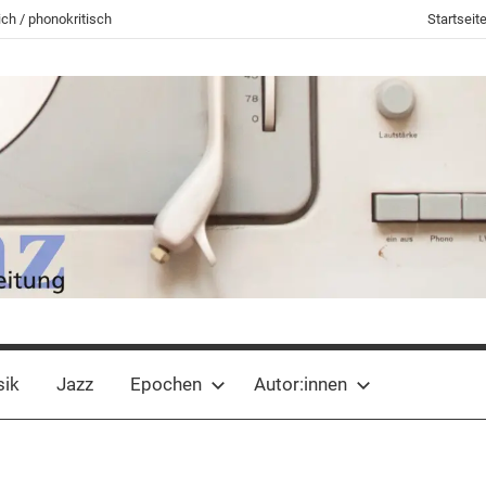
ch / phonokritisch
Startseit
sik
Jazz
Epochen
Autor:innen