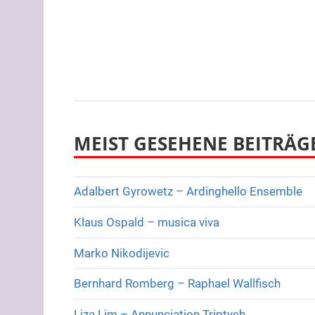
MEIST GESEHENE BEITRÄG
Adalbert Gyrowetz – Ardinghello Ensemble
Klaus Ospald – musica viva
Marko Nikodijevic
Bernhard Romberg – Raphael Wallfisch
Liza Lim – Annunciation Triptych