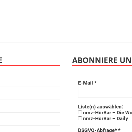
E
ABONNIERE UN
E-Mail
*
Liste(n) auswählen:
nmz-HörBar – Die W
nmz-HörBar – Daily
DSGVO-Abfrage*
*