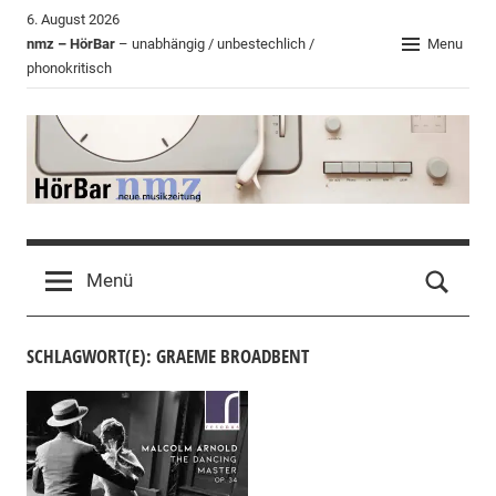
Zum
6. August 2026
Inhalt
nmz – HörBar
– unabhängig / unbestechlich /
Menu
phonokritisch
springen
HörBar
Phonokritisches
der
Menü
nmz
SCHLAGWORT(E): GRAEME BROADBENT