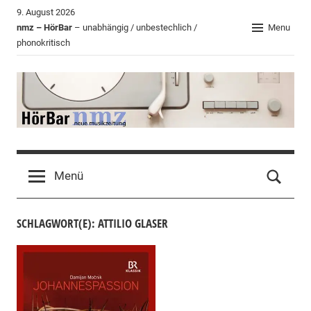
Zum
9. August 2026
Inhalt
nmz – HörBar
– unabhängig / unbestechlich /
Menu
phonokritisch
springen
HörBar
Phonokritisches
der
Menü
nmz
SCHLAGWORT(E): ATTILIO GLASER