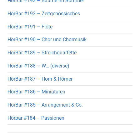
HörBar #193 – Bäume im Sommer
HörBar #192 – Zeitgenössisches
HörBar #191 – Flöte
HörBar #190 – Chor und Chormusik
HörBar #189 – Streichquartette
HörBar #188 – W… (diverse)
HörBar #187 – Horn & Hörner
HörBar #186 – Miniaturen
HörBar #185 – Arrangement & Co.
Hörbar #184 – Passionen