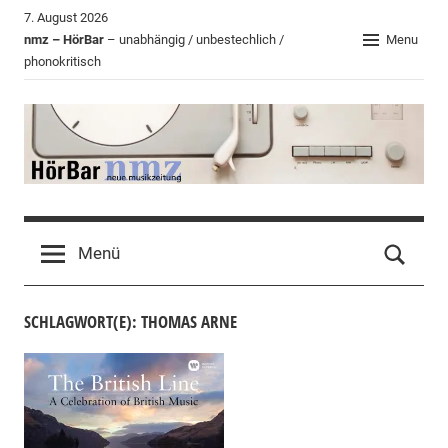
Zum
7. August 2026
Inhalt
nmz – HörBar
– unabhängig / unbestechlich /
Menu
phonokritisch
springen
HörBar
Phonokritisches
der
Menü
nmz
SCHLAGWORT(E): THOMAS ARNE