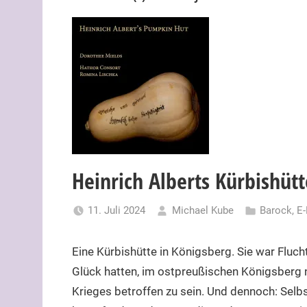
Heinrich Alberts Kürbishüt
11. Juli 2024
Michael Kube
Barock
,
E
Eine Kürbishütte in Königsberg. Sie war Fluch
Glück hatten, im ostpreußischen Königsberg n
Krieges betroffen zu sein. Und dennoch: Selbst