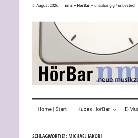
Zum
6. August 2026
nmz – HörBar
– unabhängig / unbestechli
Inhalt
springen
HörBar
Phonokritisches
der
Home | Start
Kubes HörBar
E-Mu
nmz
SCHLAGWORT(E): MICHAEL JAKOBI