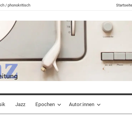
ch / phonokritisch
Startseit
sik
Jazz
Epochen
Autor:innen