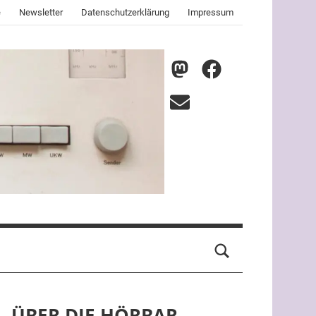
e
Newsletter
Datenschutzerklärung
Impressum
nmz
nmz
auf
auf
E-
Mastodon
Facebook
Mail
ÜBER DIE HÖRBAR