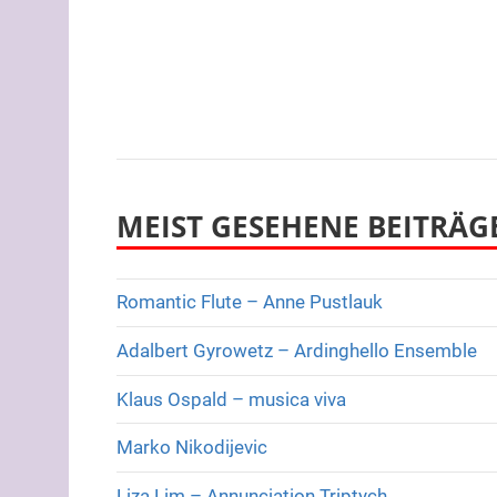
MEIST GESEHENE BEITRÄG
Romantic Flute – Anne Pustlauk
Adalbert Gyrowetz – Ardinghello Ensemble
Klaus Ospald – musica viva
Marko Nikodijevic
Liza Lim – Annunciation Triptych