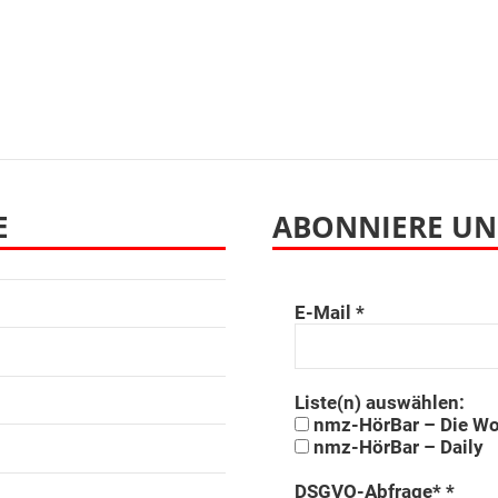
E
ABONNIERE UN
E-Mail
*
Liste(n) auswählen:
nmz-HörBar – Die W
nmz-HörBar – Daily
DSGVO-Abfrage*
*