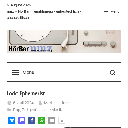
Zum
6. August 2026
Inhalt
nmz – HörBar
– unabhängig / unbestechlich /
Menu
phonokritisch
springen
HörBar
Phonokritisches
der
Menü
nmz
Lock: Ephemerist
6. Juli 2024
Martin Hufner
Pop
,
Zeitgenössische Musik