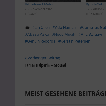
Hildenbrand: Mater
Ryūichi Saka
25. November 2021
12. Januar 2
In "Jazz"
In "E-Musik"
Lin Chen
Ada Namani
Cornelius Ge
Alyssa Aska
Neue Musik
Ana Szilágyi
Genuin Records
Kerstin Petersen
Beitragsnavigation
Vorheriger Beitrag
Tamar Halperin ­– Ground
MEIST GESEHENE BEITRÄG