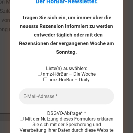
Der HörBar-Newsletter.
on Mehrdad Zaer / aufstieg.entspannung (2021)
Szilágyi (*1971): Das Wiedersehen (2020) für Orgel
Tragen Sie sich ein, um immer über die
n
von Ernst Barlach – Ruth Wiesenfeld (*1972):
neueste Rezension informiert zu werden
ng und Orgel – Lotte Backes (1901–1990):
- entweder täglich oder mit den
Rezensionen der vergangenen Woche am
Sonntag.
Liste(n) auswählen:
nmz-HörBar – Die Woche
nmz-HörBar – Daily
DSGVO-Abfrage*
*
Mit der Nutzung dieses Formulars erklären
Sie sich mit der Speicherung und
Verarbeitung Ihrer Daten durch diese Website