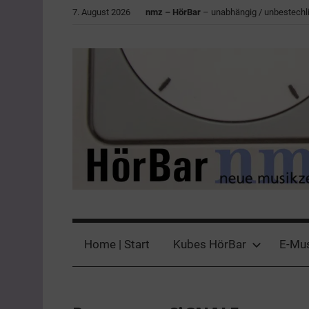
Zum
7. August 2026
nmz – HörBar
– unabhängig / unbestechli
Inhalt
springen
HörBar
Phonokritisches
der
Home | Start
Kubes HörBar
E-Mu
nmz