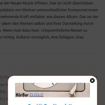
 der Neuen Musik öffnen». Das ist nicht übertrieben.
ompilation von Werken unterschiedlicher Komponist:innen
ehmende Kraft entfaltet, wie dieses Album. Das ist der
r allem den Werken selbst und ihrer Darstellung durch
. Wenn man dazu liest: «Ungewöhnliche Reisen zu
 richtig. Äußerst vorzüglich, Ana Szilágyis «Das
) für Orgel und Perkussion / Passés présents (2021)
Das Signal (2012) für Orgel und Sprecher über Texte
5): aufstieg.entspannung (2020). Urfassung für
1) für Orgel & Drones nach der Arie
Bist du bei mir