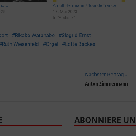
moto
Arnulf Herrmann / Tour de Trance
025
18. Mai 2023
In "E-Musik"
bert
Rikako Watanabe
Siegrid Ernst
Ruth Wiesenfeld
Orgel
Lotte Backes
Nächster Beitrag
Anton Zimmermann
E
ABONNIERE UN