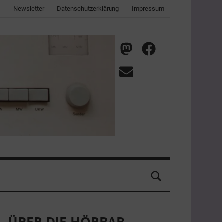
e
Newsletter
Datenschutzerklärung
Impressum
nmz
nmz
auf
auf
E-
Mastodon
Facebook
Mail
ÜBER DIE HÖRBAR