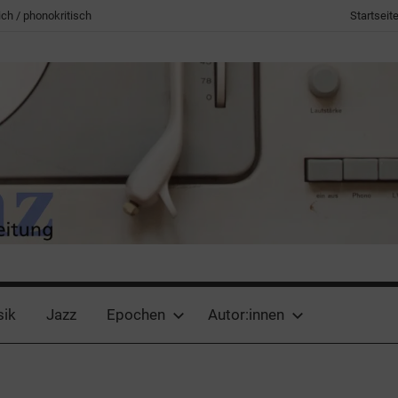
ch / phonokritisch
Startseit
sik
Jazz
Epochen
Autor:innen