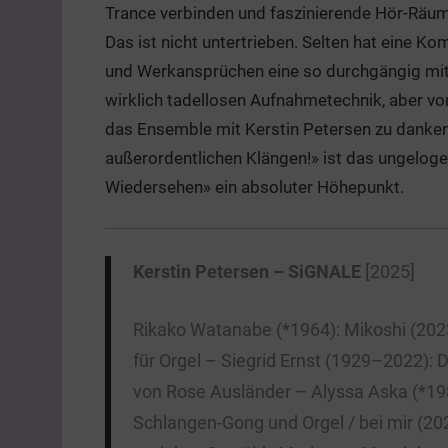
Trance verbinden und faszinierende Hör-Räume
Das ist nicht untertrieben. Selten hat eine K
und Werkansprüchen eine so durchgängig mitn
wirklich tadellosen Aufnahmetechnik, aber vo
das Ensemble mit Kerstin Petersen zu danken
außerordentlichen Klängen!» ist das ungelogen
Wiedersehen» ein absoluter Höhepunkt.
Kerstin Petersen – SiGNALE
[2025]
Rikako Watanabe (*1964): Mikoshi (2023
für Orgel – Siegrid Ernst (1929–2022): 
von Rose Ausländer – Alyssa Aska (*198
Schlangen-Gong und Orgel / bei mir (202